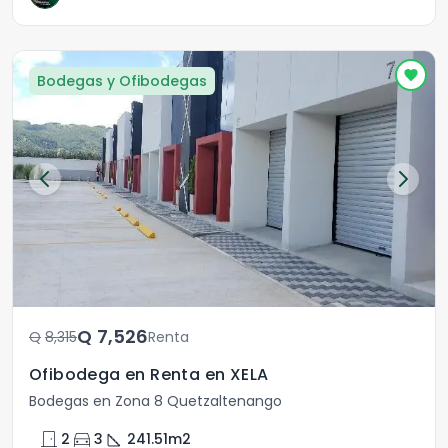
Bodegas y Ofibodegas
Q	7,526
Q	8,315
Renta
Ofibodega en Renta en XELA
Bodegas en Zona 8 Quetzaltenango
door_front
directions_car
square_foot
2
3
241.51
m2