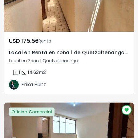
USD	175.56
Renta
Local en Renta en Zona 1 de Quetzaltenango Xela
Local en Zona 1 Quetzaltenango
door_front
square_foot
1
14.63
m2
Erika Huitz
Oficina Comercial