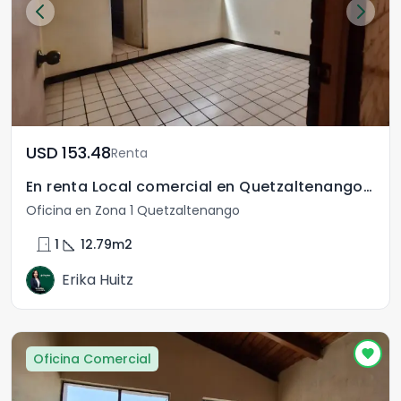
USD	153.48
Renta
En renta Local comercial en Quetzaltenango Zona 1
Oficina en Zona 1 Quetzaltenango
door_front
square_foot
1
12.79
m2
Erika Huitz
Oficina Comercial