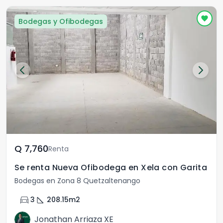
Bodegas y Ofibodegas
Q	7,760
Renta
Se renta Nueva Ofibodega en Xela con Garita
Bodegas en Zona 8 Quetzaltenango
directions_car
square_foot
3
208.15
m2
Jonathan Arriaza XE