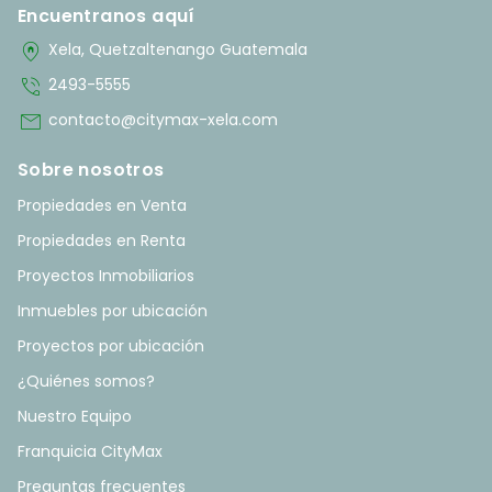
Encuentranos aquí
home_pin
Xela, Quetzaltenango Guatemala
phone_in_talk
2493-5555
mail
contacto@citymax-xela.com
Sobre nosotros
Propiedades en Venta
Propiedades en Renta
Proyectos Inmobiliarios
Inmuebles por ubicación
Proyectos por ubicación
¿Quiénes somos?
Nuestro Equipo
Franquicia CityMax
Preguntas frecuentes