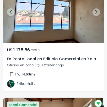
USD	175.56
Renta
En Renta Local en Edificio Comercial en Xela Zona 1
Oficina en Zona 1 Quetzaltenango
door_front
square_foot
1
14.63
m2
Erika Huitz
Local Comercial