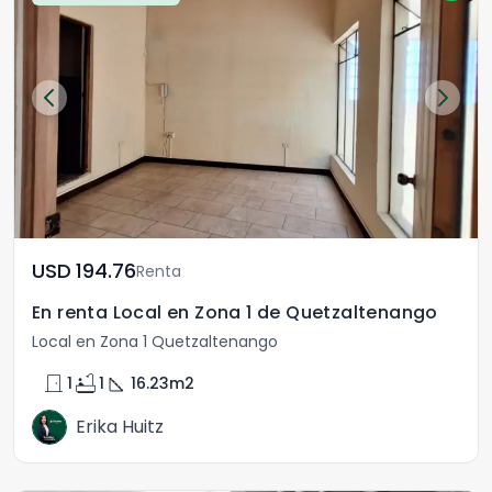
USD	194.76
Renta
En renta Local en Zona 1 de Quetzaltenango
Local en Zona 1 Quetzaltenango
door_front
bathtub
square_foot
1
1
16.23
m2
Erika Huitz