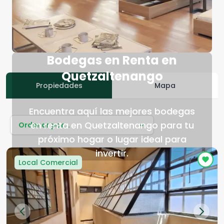
Bodegas en Renta en
Quetzaltenango
Propiedades
Mapa
Encuentra aquí las mejores bodegas
en renta en Quetzaltenango para tu
Ordenar por...
próximo hogar o lugar ideal para
invertir.
Local Comercial