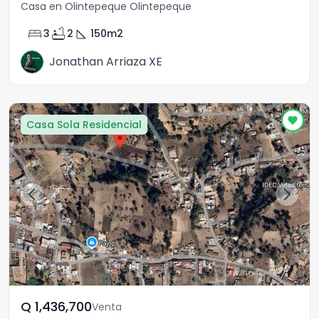
Casa en Olintepeque Olintepeque
bed
bathtub
square_foot
3
2
150
m2
Jonathan Arriaza XE
Casa Sola Residencial
Q	1,436,700
Venta