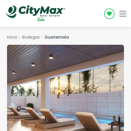
Icon desc
Inicio
chevron_right
Bodegas
chevron_right
Guatemala