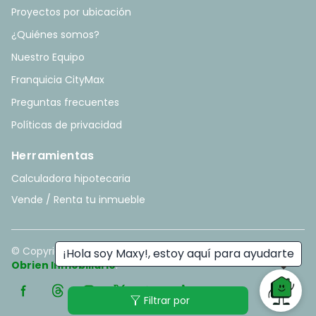
Proyectos por ubicación
¿Quiénes somos?
Nuestro Equipo
Franquicia CityMax
Preguntas frecuentes
Políticas de privacidad
Herramientas
Calculadora hipotecaria
Vende / Renta tu inmueble
© Copyright
2026
. All rights reserved. - Hecho con ❤️ por
¡Hola soy Maxy!, estoy aquí para ayudarte
Obrien Inmobiliario
.
filter_alt
Filtrar por