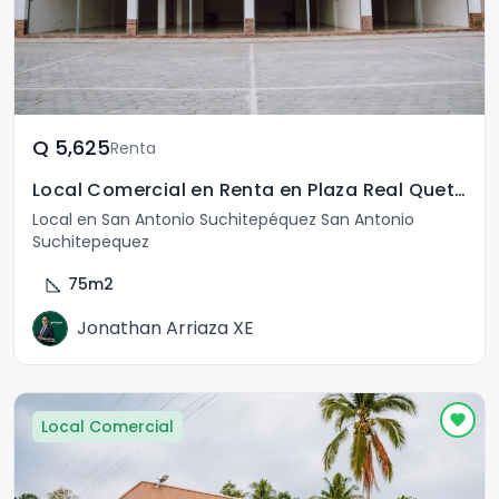
Q	5,625
Renta
Local Comercial en Renta en Plaza Real Quetzal
Local en San Antonio Suchitepéquez San Antonio
Suchitepequez
square_foot
75
m2
Jonathan Arriaza XE
Local Comercial