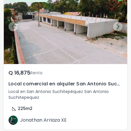
Q	16,875
Renta
Local comercial en alquiler San Antonio Suchitepequez
Local en San Antonio Suchitepéquez San Antonio
Suchitepequez
square_foot
225
m2
Jonathan Arriaza XE