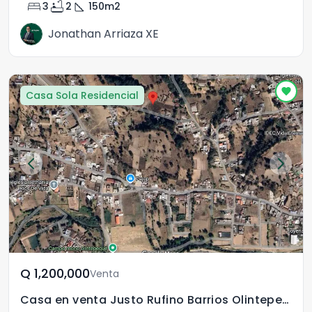
bed
bathtub
square_foot
3
2
150
m2
Jonathan Arriaza XE
Casa Sola Residencial
Q	1,200,000
Venta
Casa en venta Justo Rufino Barrios Olintepeque Xela