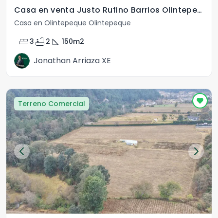
Casa en venta Justo Rufino Barrios Olintepeque Xela
Casa en Olintepeque Olintepeque
bed
bathtub
square_foot
3
2
150
m2
Jonathan Arriaza XE
Terreno Comercial