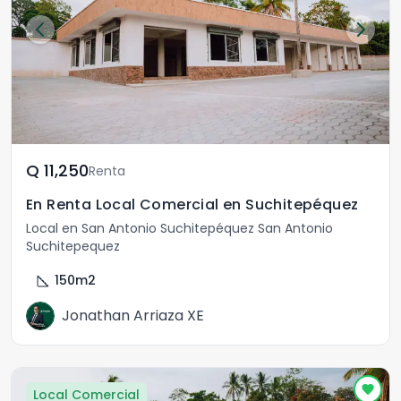
Q	11,250
Renta
En Renta Local Comercial en Suchitepéquez
Local en San Antonio Suchitepéquez San Antonio
Suchitepequez
square_foot
150
m2
Jonathan Arriaza XE
Local Comercial