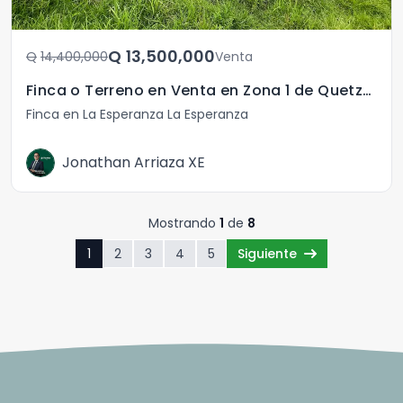
Q	13,500,000
Q	14,400,000
Venta
Finca o Terreno en Venta en Zona 1 de Quetzaltenango
Finca en La Esperanza La Esperanza
Jonathan Arriaza XE
Mostrando
1
de
8
1
2
3
4
5
Siguiente