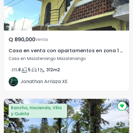
Q	890,000
Venta
Casa en venta con apartamentos en zona 1 de Mazatenango
Casa en Mazatenango Mazatenango
bed
bathtub
directions_car
square_foot
8
5
1
312
m2
Jonathan Arriaza XE
Rancho, Hacienda, Villa
y Quinta