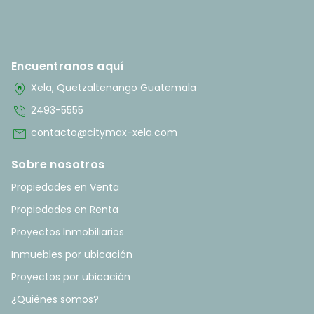
Encuentranos aquí
home_pin
Xela, Quetzaltenango Guatemala
phone_in_talk
2493-5555
mail
contacto@citymax-xela.com
Sobre nosotros
Propiedades en Venta
Propiedades en Renta
Proyectos Inmobiliarios
Inmuebles por ubicación
Proyectos por ubicación
¿Quiénes somos?