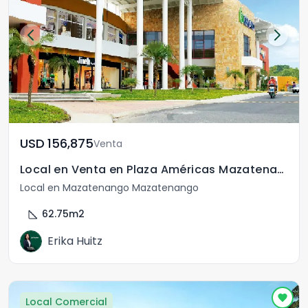
USD	156,875
Venta
Local en Venta en Plaza Américas Mazatenango
Local en Mazatenango Mazatenango
square_foot
62.75
m2
Erika Huitz
Local Comercial