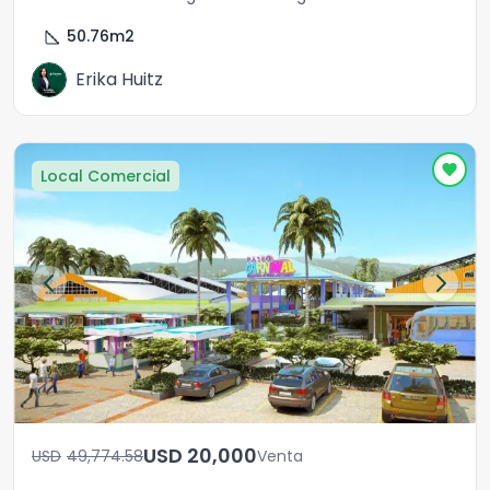
square_foot
50.76
m2
Erika Huitz
Local Comercial
USD	20,000
USD	49,774.58
Venta