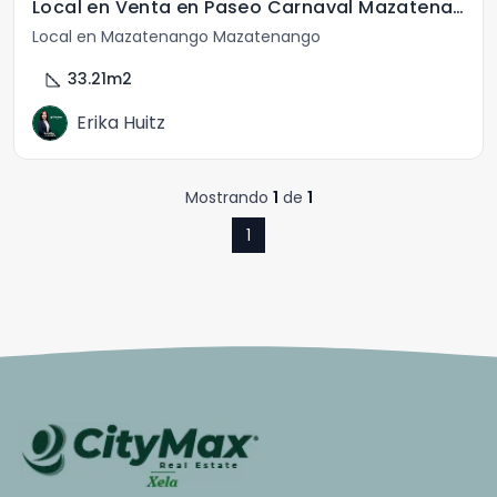
Local en Venta en Paseo Carnaval Mazatenango
Local en Mazatenango Mazatenango
square_foot
33.21
m2
Erika Huitz
Mostrando
1
de
1
1