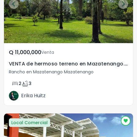
Q	11,000,000
Venta
VENTA de hermoso terreno en Mazatenango. Venta terreno
Rancho en Mazatenango Mazatenango
bed
bathtub
2
3
Erika Huitz
Local Comercial