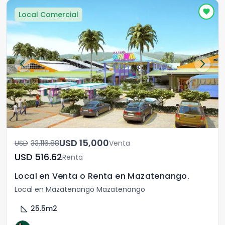
Local Comercial
USD	15,000
USD	33,116.88
Venta
USD	516.62
Renta
Local en Venta o Renta en Mazatenango.
Local en Mazatenango Mazatenango
square_foot
25.5
m2