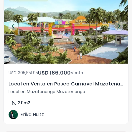
USD	186,000
USD	305,551.95
Venta
Local en Venta en Paseo Carnaval Mazatenango
Local en Mazatenango Mazatenango
square_foot
311
m2
Erika Huitz