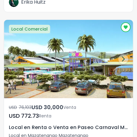
Erika Huitz
Local Comercial
USD	30,000
USD	76,103
Venta
USD	772.73
Renta
Local en Renta o Venta en Paseo Carnaval Mazatenango
Local en Mazatenango Mazatenango