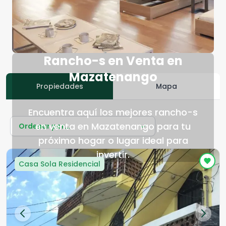
Rancho-s en Venta en
Mazatenango
Propiedades
Mapa
Encuentra aquí los mejores rancho-s
en venta en Mazatenango para tu
Ordenar por...
próximo hogar o lugar ideal para
invertir.
Casa Sola Residencial