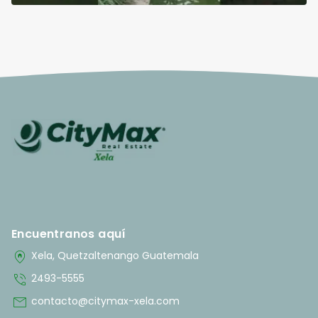
Encuentranos aquí
home_pin
Xela, Quetzaltenango Guatemala
phone_in_talk
2493-5555
mail
contacto@citymax-xela.com