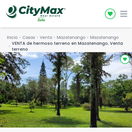
Icon desc
Inicio
chevron_right
Casas
chevron_right
Venta
chevron_right
Mazatenango
chevron_right
Mazatenango
VENTA de hermoso terreno en Mazatenango. Venta
chevron_right
terreno