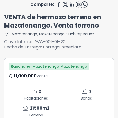
Comparte:
VENTA de hermoso terreno en
Mazatenango. Venta terreno
location_on
Mazatenango
,
Mazatenango
,
Suchitepequez
Clave Interna:
PVC-001-01-22
Fecha de Entrega:
Entrega inmediata
Rancho en Mazatenango Mazatenango
Q	11,000,000
Venta
bed
bathtub
2
3
Habitaciones
Baños
landslide
21500
m2
Terreno