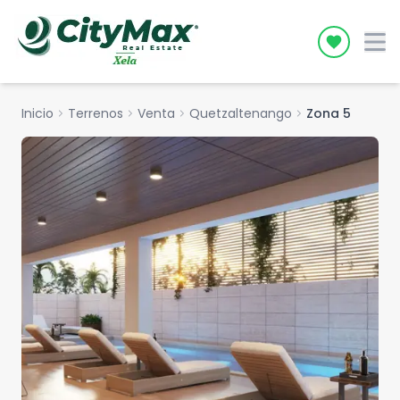
Icon desc
Inicio
chevron_right
Terrenos
chevron_right
Venta
chevron_right
Quetzaltenango
chevron_right
Zona 5