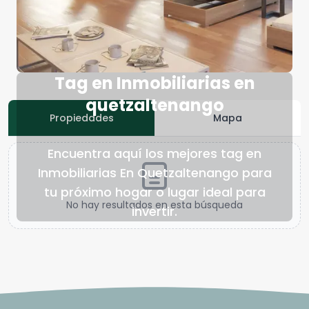
Tag en Inmobiliarias en
quetzaltenango
Propiedades
Mapa
Encuentra aquí los mejores tag en
Inmobiliarias En Quetzaltenango para
tu próximo hogar o lugar ideal para
No hay resultados en esta búsqueda
invertir.