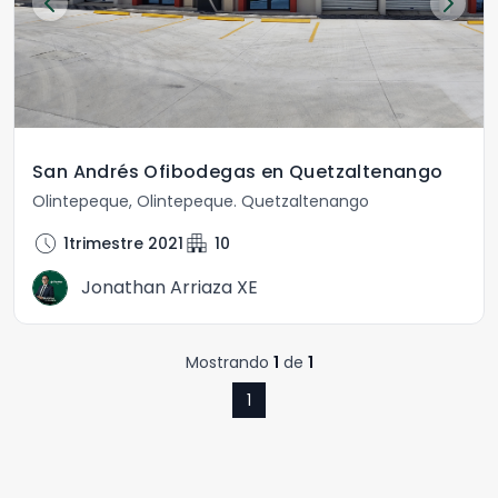
San Andrés Ofibodegas en Quetzaltenango
Olintepeque
,
Olintepeque
.
Quetzaltenango
schedule
apartment
1trimestre 2021
10
Jonathan Arriaza XE
Mostrando
1
de
1
1