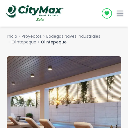
Icon desc
Inicio
chevron_right
Proyectos
chevron_right
Bodegas Naves Industriales
chevron_right
Olintepeque
chevron_right
Olintepeque