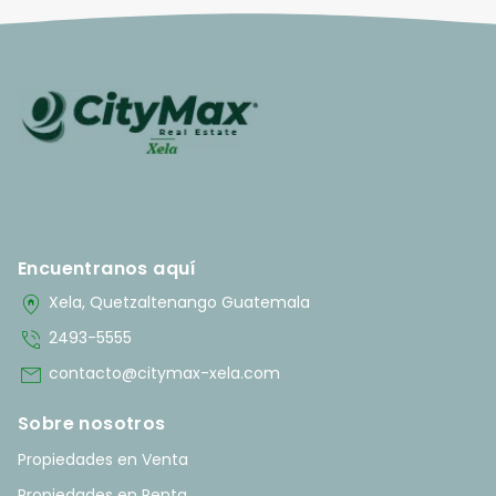
Encuentranos aquí
home_pin
Xela, Quetzaltenango Guatemala
phone_in_talk
2493-5555
mail
contacto@citymax-xela.com
Sobre nosotros
Propiedades en Venta
Propiedades en Renta