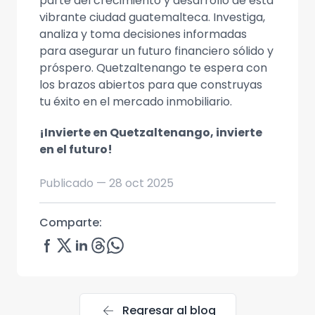
parte del crecimiento y desarrollo de esta
vibrante ciudad guatemalteca. Investiga,
analiza y toma decisiones informadas
para asegurar un futuro financiero sólido y
próspero. Quetzaltenango te espera con
los brazos abiertos para que construyas
tu éxito en el mercado inmobiliario.
¡Invierte en Quetzaltenango, invierte
en el futuro!
Publicado —
28 oct 2025
Comparte:
arrow_back
Regresar al blog