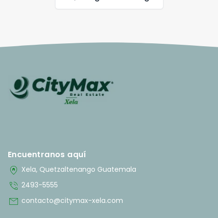
Encuentranos aquí
home_pin
Xela, Quetzaltenango Guatemala
phone_in_talk
2493-5555
mail
contacto@citymax-xela.com