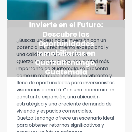
Invierte en el Futuro:
Descubre las
¿Buscas un destino de inversión con un
Oportunidades
potencial de crecimiento excepcional y
Inmobiliarias en
una calidad de vida envidiable?
Quetzaltenango,
Quetzaltenango, la segunda ciudad más
importante de Guatemala, se presenta
Guatemala
como un mercado inmobiliario vibrante y
lleno de oportunidades para inversionistas
visionarios como tú. Con una economía en
constante expansión, una ubicación
estratégica y una creciente demanda de
vivienda y espacios comerciales,
Quetzaltenango ofrece un escenario ideal
para obtener retornos significativos y