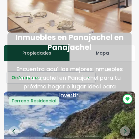
Inmuebles en Panajachel en
Panajachel
Propiedades
Mapa
Encuentra aquí los mejores inmuebles
en Panajachel en Panajachel para tu
Ordenar por...
próximo hogar o lugar ideal para
invertir.
Terreno Residencial