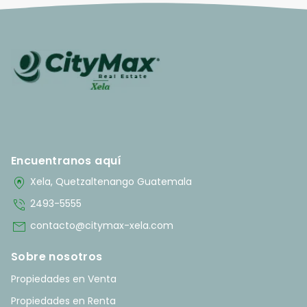
Encuentranos aquí
home_pin
Xela, Quetzaltenango Guatemala
phone_in_talk
2493-5555
mail
contacto@citymax-xela.com
Sobre nosotros
Propiedades en Venta
Propiedades en Renta