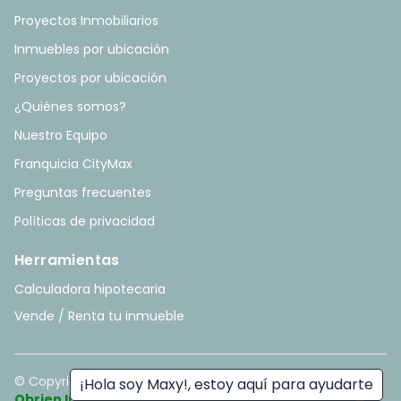
Proyectos Inmobiliarios
Inmuebles por ubicación
Proyectos por ubicación
¿Quiénes somos?
Nuestro Equipo
Franquicia CityMax
Preguntas frecuentes
Políticas de privacidad
Herramientas
Calculadora hipotecaria
Vende / Renta tu inmueble
© Copyright
2026
. All rights reserved. - Hecho con ❤️ por
¡Hola soy Maxy!, estoy aquí para ayudarte
Obrien Inmobiliario
.