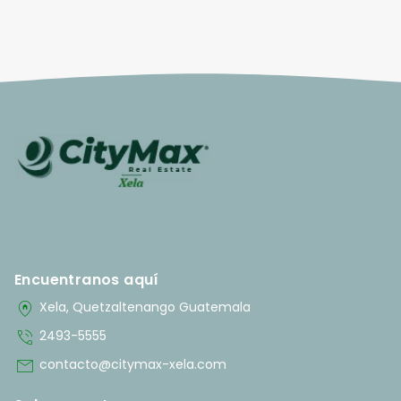
Encuentranos aquí
home_pin
Xela, Quetzaltenango Guatemala
phone_in_talk
2493-5555
mail
contacto@citymax-xela.com