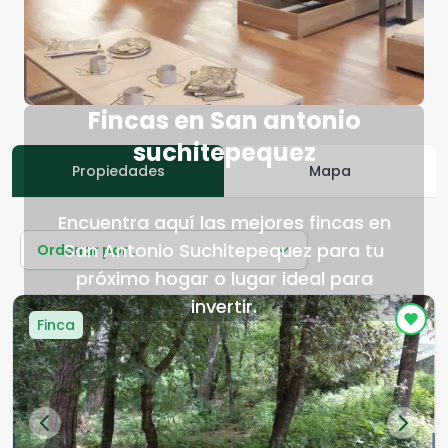
Fincas en San antonio
suchitepequez
Propiedades
Mapa
Encuentra aquí las mejores fincas en
San Antonio Suchitepequez para tu
Ordenar por...
próximo hogar o lugar ideal para
invertir.
Finca