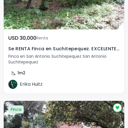
USD	30,000
Renta
Se RENTA Finca en Suchitepequez. EXCELENTE UBICACIÓN,
Finca en San Antonio Suchitepequez San Antonio
Suchitepequez
square_foot
1
m2
Erika Huitz
Finca