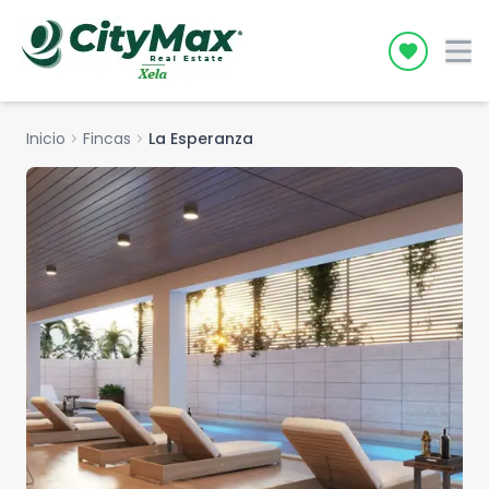
Icon desc
Inicio
chevron_right
Fincas
chevron_right
La Esperanza