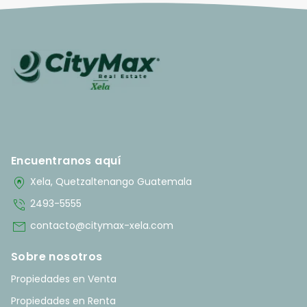
Encuentranos aquí
home_pin
Xela, Quetzaltenango Guatemala
phone_in_talk
2493-5555
mail
contacto@citymax-xela.com
Sobre nosotros
Propiedades en Venta
Propiedades en Renta