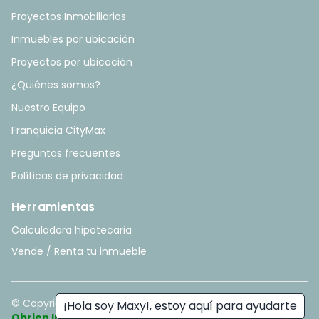
Proyectos Inmobiliarios
Inmuebles por ubicación
Proyectos por ubicación
¿Quiénes somos?
Nuestro Equipo
Franquicia CityMax
Preguntas frecuentes
Políticas de privacidad
Herramientas
Calculadora hipotecaria
Vende / Renta tu inmueble
© Copyright
2026
. All rights reserved. - Hecho con ❤️ por
¡Hola soy Maxy!, estoy aquí para ayudarte
Obrien Inmobiliario
.