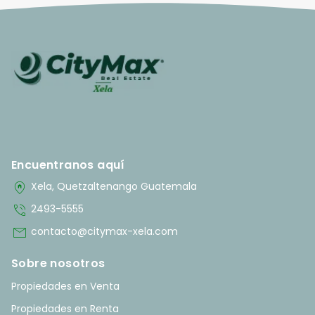
Encuentranos aquí
home_pin
Xela, Quetzaltenango Guatemala
phone_in_talk
2493-5555
mail
contacto@citymax-xela.com
Sobre nosotros
Propiedades en Venta
Propiedades en Renta