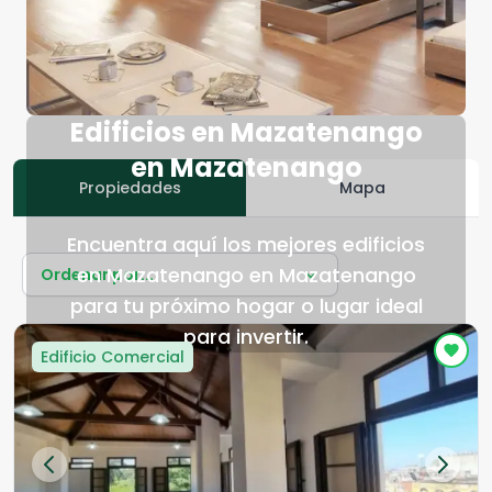
Edificios en Mazatenango
en Mazatenango
Propiedades
Mapa
Encuentra aquí los mejores edificios
en Mazatenango en Mazatenango
Ordenar por...
para tu próximo hogar o lugar ideal
para invertir.
Edificio Comercial