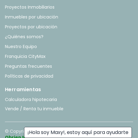
Proyectos Inmobiliarios
Inmuebles por ubicación
Proyectos por ubicación
¿Quiénes somos?
Nuestro Equipo
Franquicia CityMax
Preguntas frecuentes
Políticas de privacidad
Herramientas
Calculadora hipotecaria
Vende / Renta tu inmueble
© Copyright
2026
. All rights reserved. - Hecho con ❤️ por
¡Hola soy Maxy!, estoy aquí para ayudarte
Obrien Inmobiliario
.