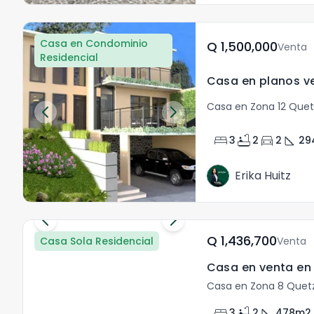
Casa en Condominio
Q	1,500,000
Venta
Residencial
Casa en Zona 12 Que
bed
bathtub
directions_car
square_foot
3
2
2
29
Erika Huitz
Q	1,436,700
Casa Sola Residencial
Venta
Casa en venta en 
Casa en Zona 8 Quet
bed
bathtub
square_foot
3
2
478
m2