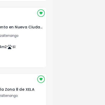
Casa en planos venta en Nueva Ciudad de los Altos XELA
tzaltenango
pets
4
m2
Sì
la Zona 8 de XELA
zaltenango