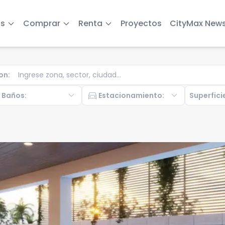
s
Comprar
Renta
Proyectos
CityMax New
on
:
b
expand_more
directions_car
expand_more
Baños
:
Estacionamiento
:
Superfici