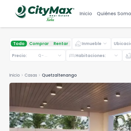
Inicio
Quiénes Somo
real_estate_agent
expand_more
Todo
Comprar
Rentar
Inmueble
Ubicaci
expand_more
bed
expand_more
bathtu
Precio:
Habitaciones
:
Q
-
...
Inicio
chevron_right
Casas
chevron_right
Quetzaltenango