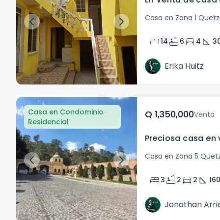
Casa en Zona 1 Quet
bed
bathtub
directions_car
square_foot
14
6
4
3
Erika Huitz
Casa en Condominio
Q	1,350,000
Venta
Residencial
Casa en Zona 5 Quet
bed
bathtub
directions_car
square_foot
3
2
2
16
Jonathan Arri