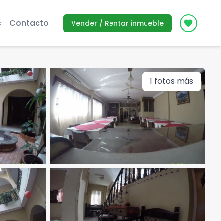
s
Contacto
Vender / Rentar inmueble
Icon des
1
fotos más