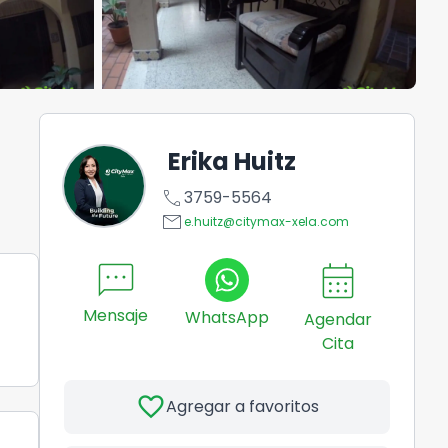
Erika Huitz
call
3759-5564
email
e.huitz@citymax-xela.com
sms
calendar_month
Mensaje
WhatsApp
Agendar
Cita
favorite
Agregar a favoritos