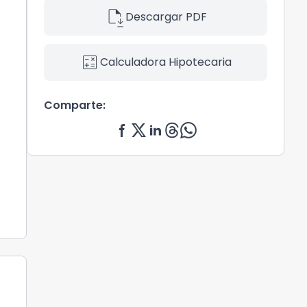
file_save
Descargar PDF
calculate
Calculadora Hipotecaria
Comparte: