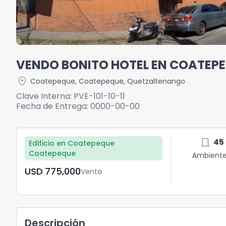
VENDO BONITO HOTEL EN COATEP
location_on
Coatepeque
,
Coatepeque
,
Quetzaltenango
Clave Interna:
PVE-101-10-11
Fecha de Entrega:
0000-00-00
door_front
45
Edificio en Coatepeque
Coatepeque
Ambient
USD	775,000
Venta
Descripción