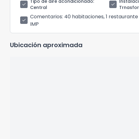
Tipo de aire acondicionado
:
Instalac
check
check
Central
Trnasfo
Comentarios
: 40 habitaciones, 1 restaurant
check
IMP
Ubicación aproximada