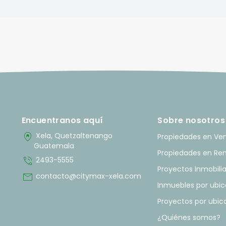
Encuentranos aquí
Sobre nosotros
home_pin
Xela, Quetzaltenango
Propiedades en Ve
Guatemala
Propiedades en Re
phone_in_talk
2493-5555
Proyectos Inmobilia
mail
contacto@citymax-xela.com
Inmuebles por ubic
Proyectos por ubic
¿Quiénes somos?