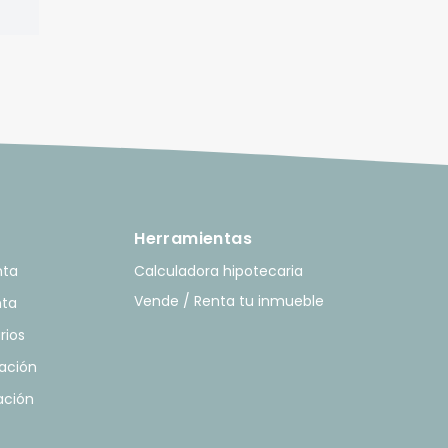
Herramientas
nta
Calculadora hipotecaria
Vende / Renta tu inmueble
nta
rios
ación
ación