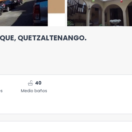
EQUE, QUETZALTENANGO.
faucet
40
es
Medio baños